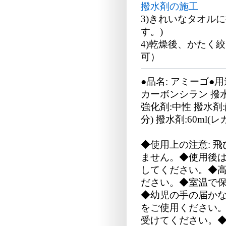
撥水剤の施工
3)きれいなタオル
す。)
4)乾燥後、かたく
可）
●品名: アミーゴ●
カーボンシラン 撥
強化剤:中性 撥水剤:
分) 撥水剤:60ml
◆使用上の注意: 
ません。◆使用後
してください。◆
ださい。◆室温で
◆幼児の手の届か
をご使用ください
受けてください。◆