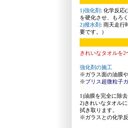
1)強化剤
: 化学反
を硬化させ、もろ
2)撥水剤
: 雨天走
要です。）
きれいなタオルを2
強化剤の施工
※ガラス面の油膜
※
ブリス超微粒子
1)油膜を完全に除
2)きれいなタオル
拭き取ります。
※ガラスとの化学