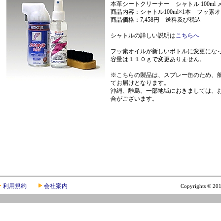
本革シートクリーナー シャトル 100ml メ
商品内容：シャトル100ml×1本 フッ素
商品価格：7,458円 送料及び税込
シャトルの詳しい説明は
こちらへ
フッ素オイルが新しいボトルに変更にな
容量は１１０ｇで変更ありません。
※こちらの製品は、スプレー缶のため、
てお届けとなります。
沖縄、離島、一部地域におきましては、
合がございます。
利用規約
会社案内
Copyrights © 201